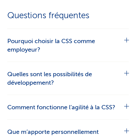
Questions fréquentes
Pourquoi choisir la CSS comme
employeur?
Parce que nous prenons nos responsabilités,
Quelles sont les possibilités de
vivons la diversité et apprécions ta contribution.
développement?
Qu’il s’agisse de cours internes ou de formations
Comment fonctionne l’agilité à la CSS?
continues externes, nous t’encourageons sur les
plans personnel et spécialisé.
Nous travaillons avec SAFe (Scaled Agile
Que m’apporte personnellement