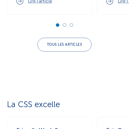
Lire l'article
Lire l
TOUS LES ARTICLES
La CSS excelle