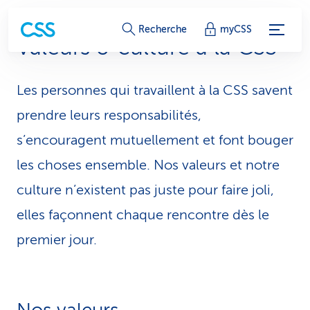
L
Recherche
myCSS
Valeurs & culture à la CSS
i
e
Les personnes qui travaillent à la CSS savent
n
prendre leurs responsabilités,
s
s’encouragent mutuellement et font bouger
les choses ensemble. Nos valeurs et notre
d
culture n’existent pas juste pour faire joli,
e
elles façonnent chaque rencontre dès le
s
premier jour.
e
r
v