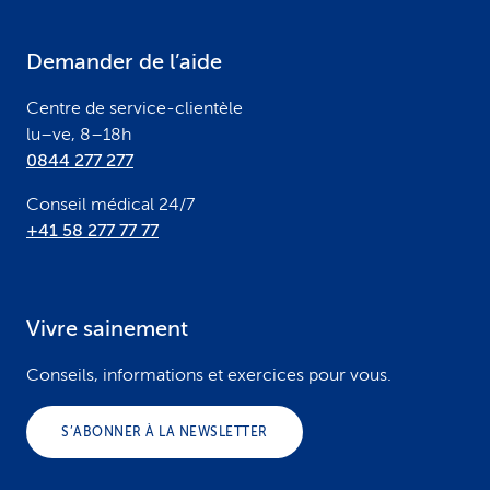
e
Demander de l’aide
r
Centre de service-clientèle
lu–ve, 8–18h
0844 277 277
Conseil médical 24/7
+41 58 277 77 77
Vivre sainement
Conseils, informations et exercices pour vous.
S’ABONNER À LA NEWSLETTER