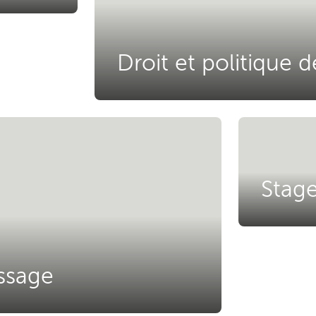
Droit et politique d
Stag
issage