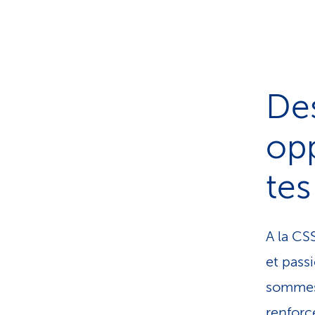
Des
opp
tes
A la CS
et pass
sommes 
renforc