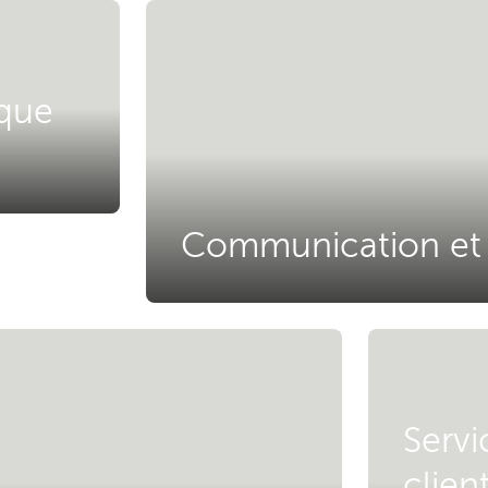
ique
Communication et
Servi
clien