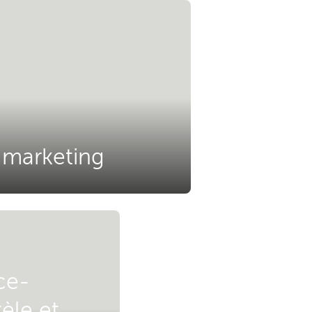
 marketing
ce-
tèle et