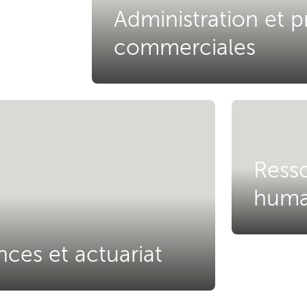
Administration et p
commerciales
Ress
huma
nces et actuariat