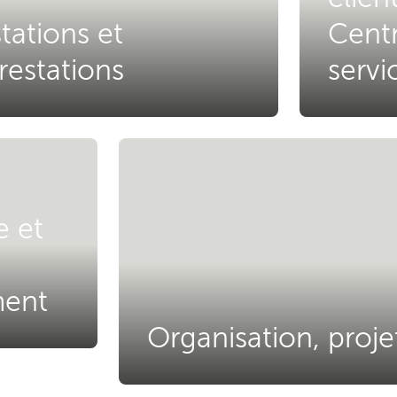
tations et
Cent
restations
servi
e et
ent
Organisation, proje