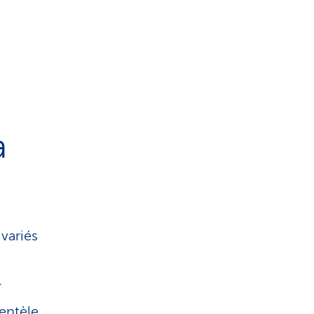
à
variés
r
entèle,