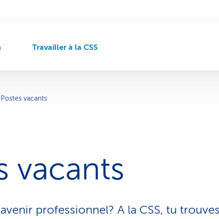
n
Travailler à la CSS
C
h
e
m
i
Postes vacants
n
d
e
n
a
s vacants
v
i
g
a
t
 avenir professionnel? A la CSS, tu trouve
i