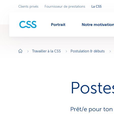
La CSS
Clients privés
Fournisseur de prestations
Sélectionner
S
e
un
M
c
secteur
t
d'activité
e
Portrait
Notre motivatio
u
e
r
d
'
a
n
c
t
Travailler à la CSS
Postulation & débuts
i
v
u
i
t
é
a
c
t
Poste
i
f
:
L
a
C
S
Prêt/e pour ton
S