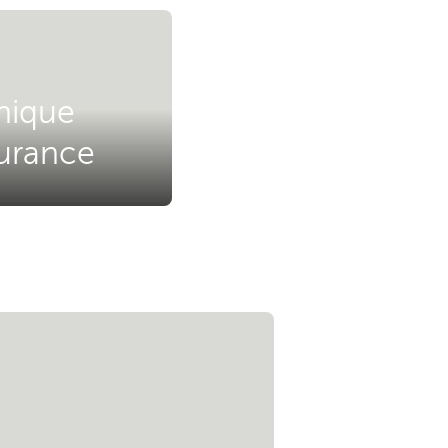
nique
surance