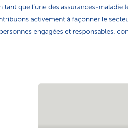
o
n tant que l’une des assurances-maladie l
n
a
ntribuons activement à façonner le secteur
c
t
 personnes engagées et responsables, co
i
f