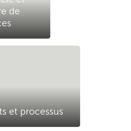
re de
ces
ts et processus