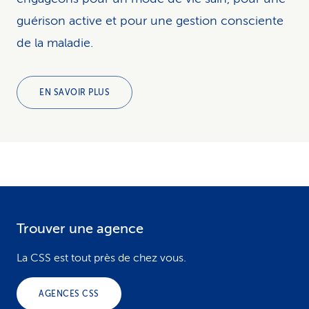
guérison active et pour une gestion consciente
de la maladie.
EN SAVOIR PLUS
Trouver une agence
F
o
La CSS est tout près de chez vous.
o
AGENCES CSS