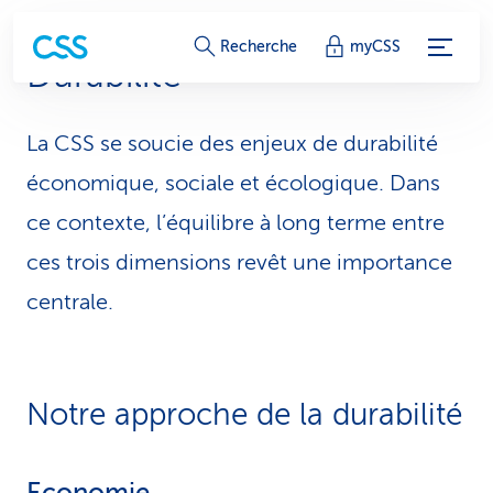
L
Recherche
myCSS
Durabilité
i
e
La CSS se soucie des enjeux de durabilité
n
économique, sociale et écologique. Dans
s
ce contexte, l’équilibre à long terme entre
ces trois dimensions revêt une importance
d
centrale.
e
s
e
Notre approche de la durabilité
r
v