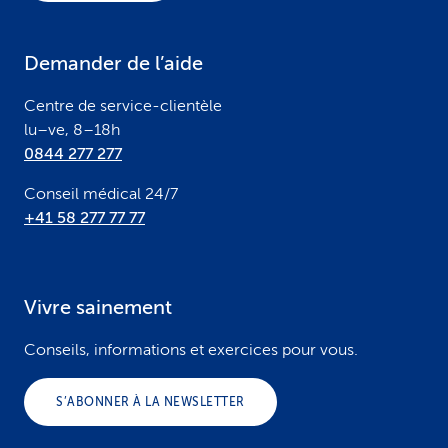
t
e
Demander de l’aide
r
Centre de service-clientèle
lu–ve, 8–18h
0844 277 277
Conseil médical 24/7
+41 58 277 77 77
Vivre sainement
Conseils, informations et exercices pour vous.
S’ABONNER À LA NEWSLETTER