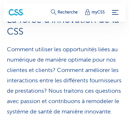
L
Recherche
myCSS
La force d’innovation de la
i
CSS
e
n
Comment utiliser les opportunités liées au
s
numérique de manière optimale pour nos
d
clientes et clients? Comment améliorer les
interactions entre les différents fournisseurs
e
de prestations? Nous traitons ces questions
s
avec passion et contribuons à remodeler le
e
système de santé de manière innovante.
r
v