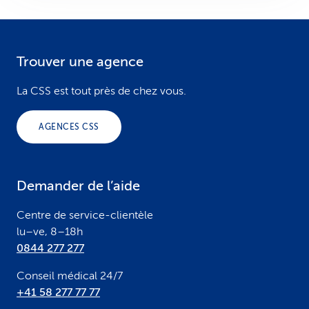
Trouver une agence
F
o
La CSS est tout près de chez vous.
o
AGENCES CSS
t
e
Demander de l’aide
r
Centre de service-clientèle
lu–ve, 8–18h
0844 277 277
Conseil médical 24/7
+41 58 277 77 77