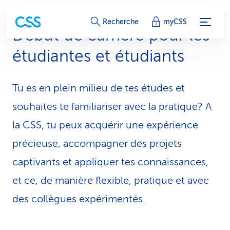
L
Recherche
myCSS
Début de carrière pour les
i
étudiantes et étudiants
e
n
Tu es en plein milieu de tes études et
s
souhaites te familiariser avec la pratique? A
d
la CSS, tu peux acquérir une expérience
précieuse, accompagner des projets
e
captivants et appliquer tes connaissances,
s
et ce, de manière flexible, pratique et avec
e
des collègues expérimentés.
r
v