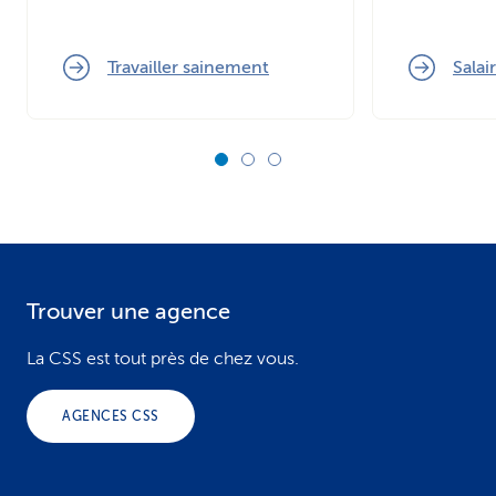
Travailler sainement
Salai
Trouver une agence
F
o
La CSS est tout près de chez vous.
o
AGENCES CSS
t
e