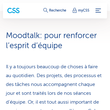
L
Recherche
myCSS
i
e
Moodtalk: pour ren­forcer
n
l’esprit d’équipe
s
d
Il y a toujours beaucoup de choses à faire
e
au quotidien. Des projets, des processus et
s
des tâches nous accompagnent chaque
e
jour et sont traités lors de nos séances
r
d’équipe. Or, il est tout aussi important de
v