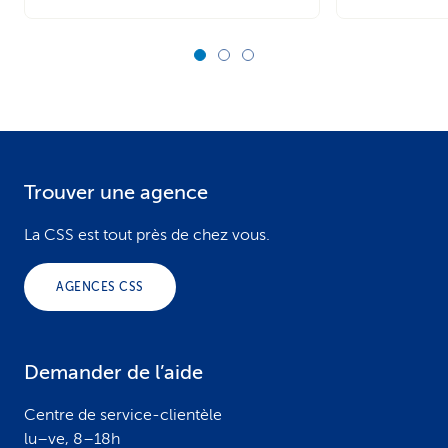
Trouver une agence
F
o
La CSS est tout près de chez vous.
o
AGENCES CSS
t
e
Demander de l’aide
r
Centre de service-clientèle
lu–ve, 8–18h