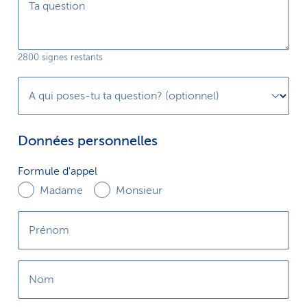
Ta question
i
c
2800 signes restants
e
A qui poses-tu ta question? (optionnel)
Données personnelles
Formule
Formule d'appel
d'appel
Madame
Monsieur
Prénom
Nom