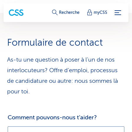
L
Recherche
myCSS
i
e
Formulaire de contact
n
s
As-tu une question à poser à l’un de nos
interlocuteurs? Offre d’emploi, processus
d
de candidature ou autre: nous sommes là
e
pour toi.
s
e
r
Comment pouvons-nous t’aider?
v