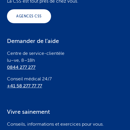
o
La CSS est tout près de chez vous.
o
AGENCES CSS
t
e
Demander de l’aide
r
Centre de service-clientèle
lu–ve, 8–18h
0844 277 277
Conseil médical 24/7
+41 58 277 77 77
Vivre sainement
Conseils, informations et exercices pour vous.