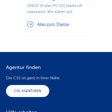
PMOS (früher PCOS) bleibt oft
unerkannt. Wir klären auf.
Alles zum Thema
Agentur finden
F
o
Die CSS ist ganz in Ihrer Nähe.
o
CSS-AGENTUREN
t
e