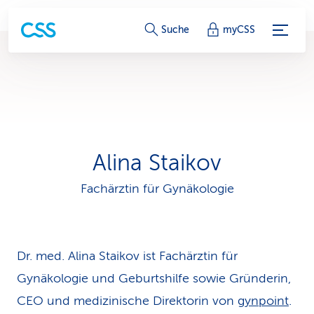
S
Suche
myCSS
e
r
v
i
Alina Staikov
c
Fachärztin für Gynäkologie
e
-
L
Dr. med. Alina Staikov ist Fachärztin für
i
Gynäkologie und Geburtshilfe sowie Gründerin,
CEO und medizinische Direktorin von
gynpoint
.
n