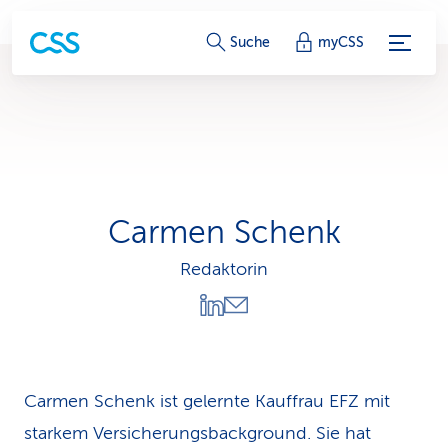
S
Suche
myCSS
e
r
v
i
Carmen Schenk
c
Redaktorin
e
-
L
i
Carmen Schenk ist gelernte Kauffrau EFZ mit
starkem Versicherungsbackground. Sie hat
n