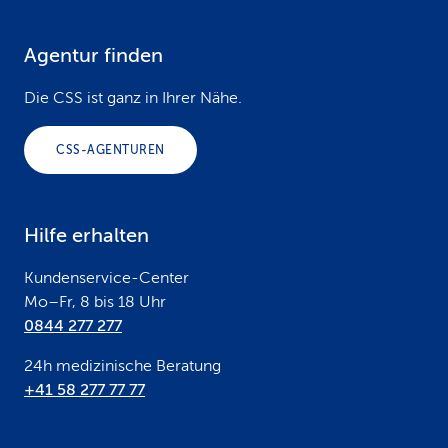
Agentur finden
F
o
Die CSS ist ganz in Ihrer Nähe.
o
CSS-AGENTUREN
t
e
Hilfe erhalten
r
Kundenservice-Center
Mo–Fr, 8 bis 18 Uhr
0844 277 277
24h medizinische Beratung
+41 58 277 77 77