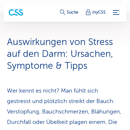
S
Suche
myCSS
e
r
Auswirkungen von Stress
v
auf den Darm: Ursachen,
i
Symptome & Tipps
c
e
Wer kennt es nicht? Man fühlt sich
-
gestresst und plötzlich streikt der Bauch:
L
Verstopfung, Bauch­schmerzen, Blähungen,
i
Durchfall oder Übelkeit plagen einem. Die
n