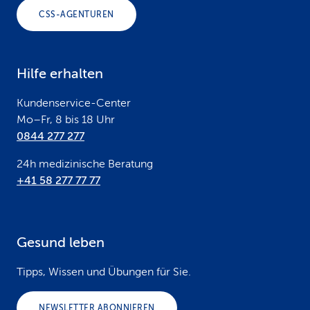
o
CSS-AGENTUREN
t
e
Hilfe erhalten
r
Kundenservice-Center
Mo–Fr, 8 bis 18 Uhr
0844 277 277
24h medizinische Beratung
+41 58 277 77 77
Gesund leben
Tipps, Wissen und Übungen für Sie.
NEWSLETTER ABONNIEREN