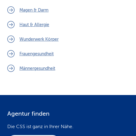
Magen & Darm
Haut & Allergie
Wunderwerk Körper
Frauengesundheit
Männergesundheit
Agentur finden
F
o
Die CSS ist ganz in Ihrer Nähe.