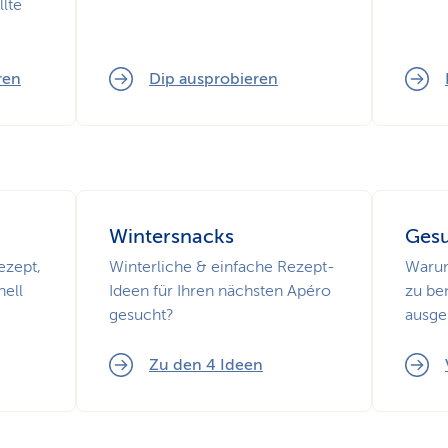
lte
ren
Dip ausprobieren
Wintersnacks
Gesu
ezept,
Winterliche & einfache Rezept-
Warum
nell
Ideen für Ihren nächsten Apéro
zu be
gesucht?
ausges
Zu den 4 Ideen