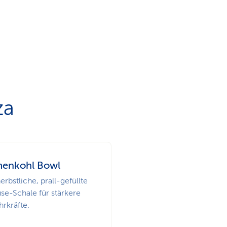
za
menkohl Bowl
erbstliche, prall-gefüllte
e-Schale für stärkere
rkräfte.