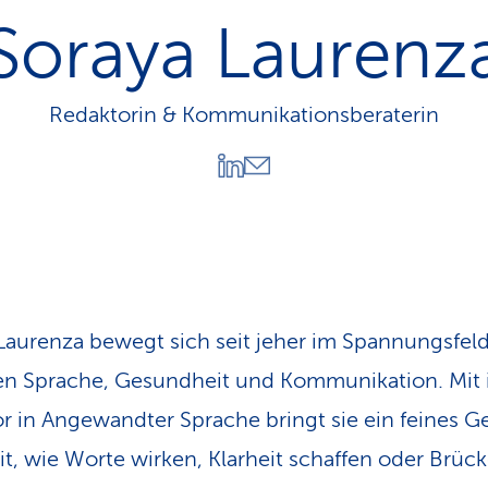
n
Soraya Laurenz
s
p
f
a
Redaktorin & Kommunikationsberaterin
d
Laurenza bewegt sich seit jeher im Spannungsfel
n Sprache, Gesundheit und Kommunikation. Mit
r in Angewandter Sprache bringt sie ein feines G
it, wie Worte wirken, Klarheit schaffen oder Brüc