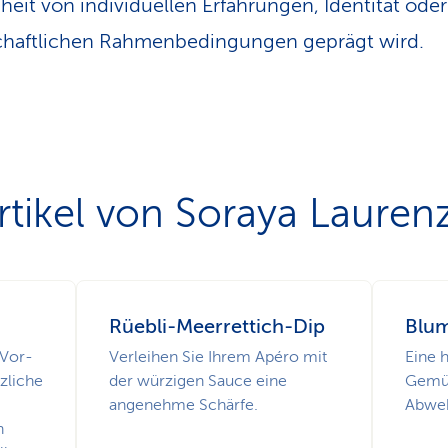
eit von individuellen Erfahrungen, Identität oder
chaftlichen Rahmenbedingungen geprägt wird.
rtikel von Soraya Lauren
Rüebli-Meerrettich-Dip
Blu
 Vor-
Verleihen Sie Ihrem Apéro mit
Eine h
zliche
der würzigen Sauce eine
Gemüs
angenehme Schärfe.
Abweh
n