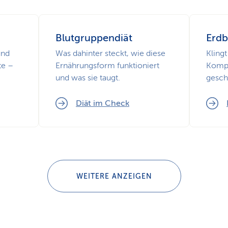
Blutgruppendiät
Erdb
und
Was dahinter steckt, wie diese
Klingt
te –
Ernährungsform funktioniert
Kompo
und was sie taugt.
gesch
Diät im Check
WEITERE ANZEIGEN