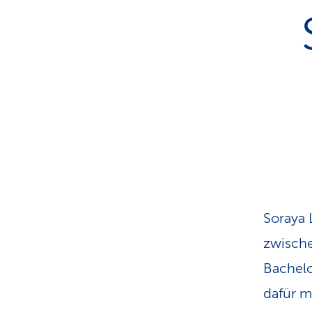
a
t
k
u
n
d
e
n
Soraya 
zwische
Bachelo
dafür m