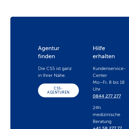
F
Agentur
Hilfe
finden
erhalten
o
Die CSS ist ganz
Kundenservice-
in Ihrer Nähe.
Center
o
Mo–Fr, 8 bis 18
CSS-
Uhr
AGENTUREN
0844 277 277
t
24h
e
medizinische
Beratung
+41 58 277 77