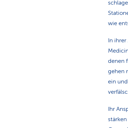
schlage
Station
wie ent
In ihrer
Medicin
denen f
gehen m
ein und
verfäls
Ihr Ans
stärken