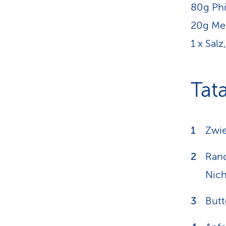
80g Phi
20g Mee
1 x Sal
Tat
Zwie
Rand
Nich
Butt