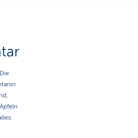
n
tar
 Die
etanin
nd,
Äpfeln
lles: