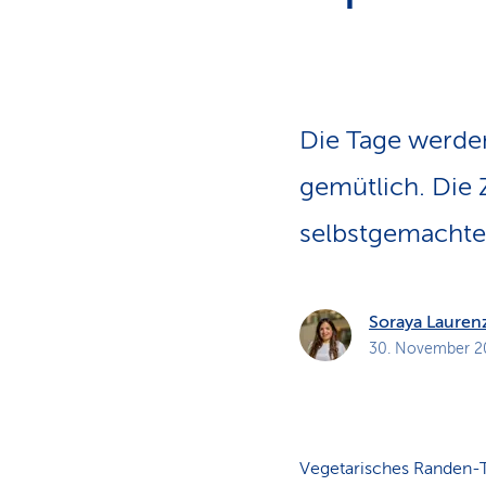
a
t
k
u
n
d
e
n
Die Tage werden
gemütlich. Die 
selbstgemachte 
Soraya Lauren
30. November 2
Vegetarisches Randen-T