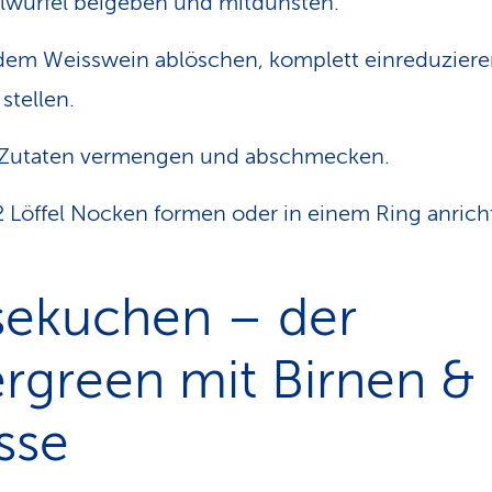
lwürfel beigeben und mitdünsten.
dem Weisswein ablöschen, komplett einreduzier
 stellen.
 Zutaten vermengen und abschmecken.
2 Löffel Nocken formen oder in einem Ring anrich
sekuchen – der
rgreen mit Birnen &
sse