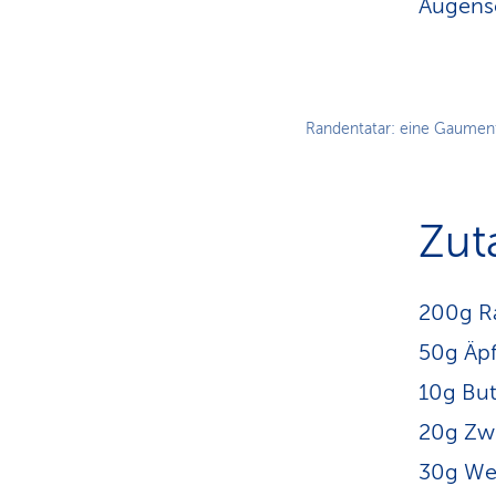
Augens
Randentatar: eine Gaumen
Zut
200g R
50g Äpf
10g But
20g Zw
30g We