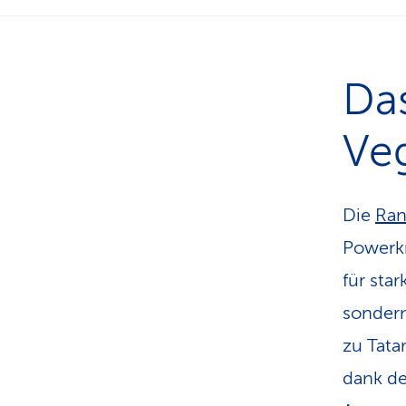
Das
Veg
Die
Ra
Powerkn
für sta
sondern
zu Tatar
dank de