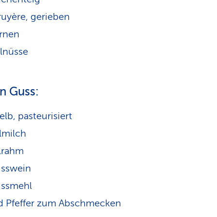
uyère, gerieben
rnen
lnüsse
n Guss:
elb, pasteurisiert
lmilch
lrahm
isswein
issmehl
d Pfeffer zum Abschmecken