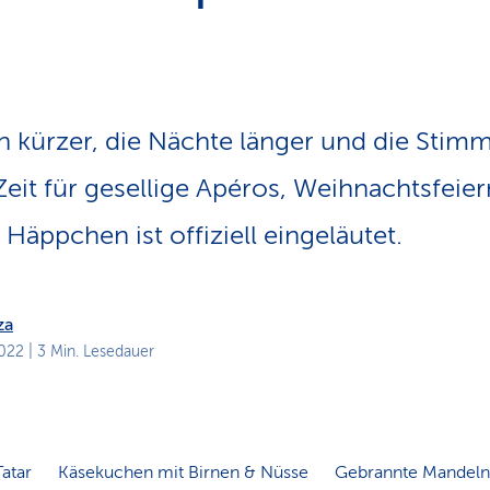
n
s
p
f
a
d
 kürzer, die Nächte länger und die Stimm
Zeit für gesellige Apéros, Weihnachtsfeie
Häppchen ist offiziell eingeläutet.
za
022
| 3 Min. Lesedauer
atar
Käsekuchen mit Birnen & Nüsse
Gebrannte Mandeln