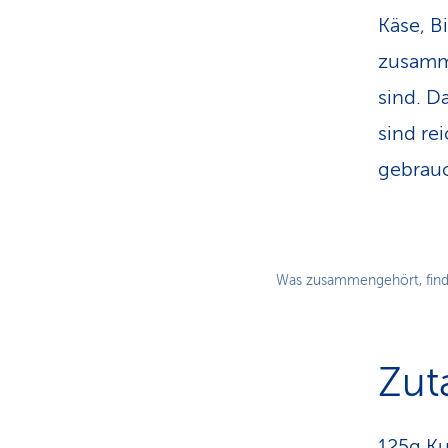
Käse, B
zusamme
sind. D
sind re
gebrau
Was zusammengehört, find
Zut
125g K