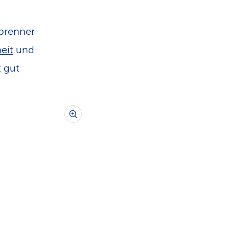
brenner
eit
und
t gut