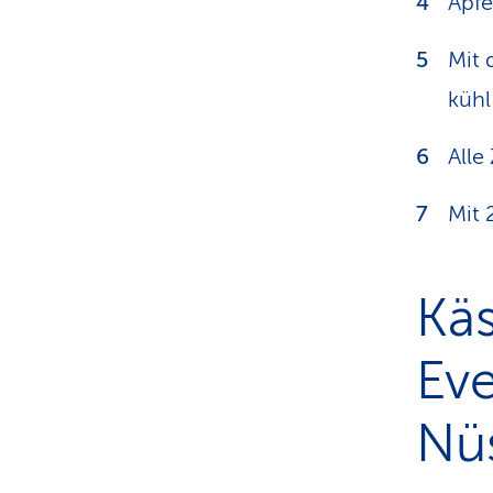
Apfe
Mit 
kühl
Alle
Mit 
Kä
Eve
Nü