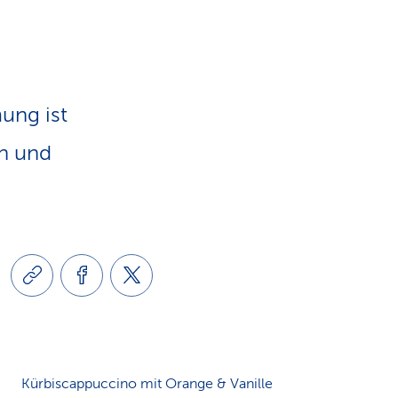
e
v
-
i
L
ung ist
g
i
rn und
a
n
t
k
i
s
o
Kürbiscappuccino mit Orange & Vanille