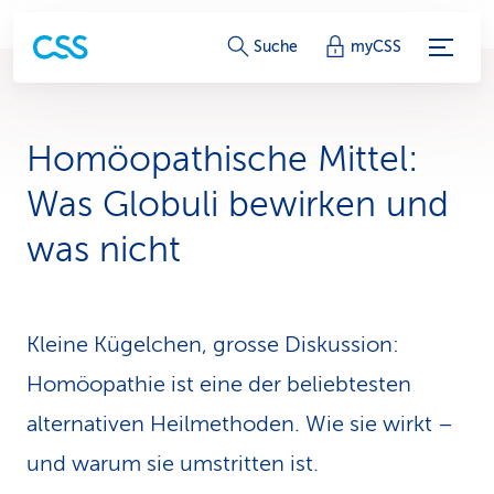
S
Suche
myCSS
e
r
Homöopathische Mittel:
v
Was Globuli bewirken und
i
was nicht
c
e
Kleine Kügelchen, grosse Diskussion:
-
Homöopathie ist eine der beliebtesten
L
alternativen Heilmethoden. Wie sie wirkt –
i
und warum sie umstritten ist.
n