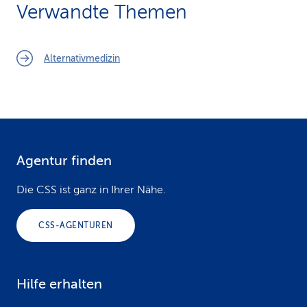
Verwandte Themen
Alternativmedizin
Agentur finden
F
o
Die CSS ist ganz in Ihrer Nähe.
o
CSS-AGENTUREN
t
e
Hilfe erhalten
r