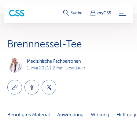
S
Suche
myCSS
e
r
Brennnessel-Tee
v
i
Medizinische Fachpersonen
1. Mai 2021
| 2 Min. Lesedauer
c
e
-
L
Benötigtes Material
Anwendung
Wirkung
Hilft geg
i
n