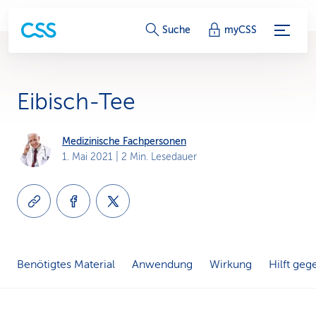
S
Suche
myCSS
e
r
Eibisch-Tee
v
i
Medizinische Fachpersonen
1. Mai 2021
| 2 Min. Lesedauer
c
e
-
L
Benötigtes Material
Anwendung
Wirkung
Hilft geg
i
n