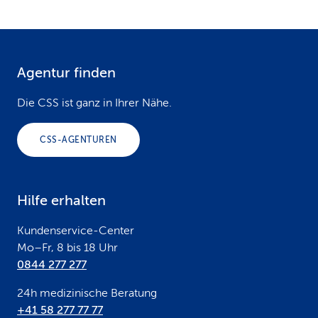
Agentur finden
F
o
Die CSS ist ganz in Ihrer Nähe.
o
CSS-AGENTUREN
t
e
Hilfe erhalten
r
Kundenservice-Center
Mo–Fr, 8 bis 18 Uhr
0844 277 277
24h medizinische Beratung
+41 58 277 77 77