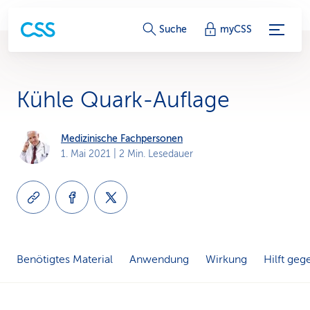
S
Suche
myCSS
e
r
Kühle Quark-Auflage
v
i
Medizinische Fachpersonen
1. Mai 2021
| 2 Min. Lesedauer
c
e
-
L
Benötigtes Material
Anwendung
Wirkung
Hilft geg
i
n