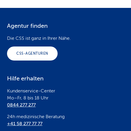
Agentur finden
F
o
Die CSS ist ganz in Ihrer Nähe.
o
CSS-AGENTUREN
t
e
Hilfe erhalten
r
Kundenservice-Center
Mo–Fr, 8 bis 18 Uhr
0844 277 277
24h medizinische Beratung
+41 58 277 77 77