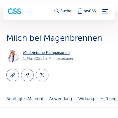
S
Suche
myCSS
e
r
Milch bei Magenbrennen
v
i
Medizinische Fachpersonen
1. Mai 2021
| 2 Min. Lesedauer
c
e
-
L
Benötigtes Material
Anwendung
Wirkung
Hilft geg
i
n