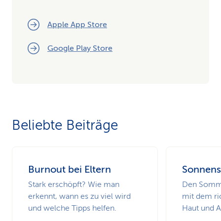
Apple App Store
Google Play Store
Beliebte Beiträge
Burnout bei Eltern
Sonnens
Stark erschöpft? Wie man
Den Somme
erkennt, wann es zu viel wird
mit dem ri
und welche Tipps helfen.
Haut und 