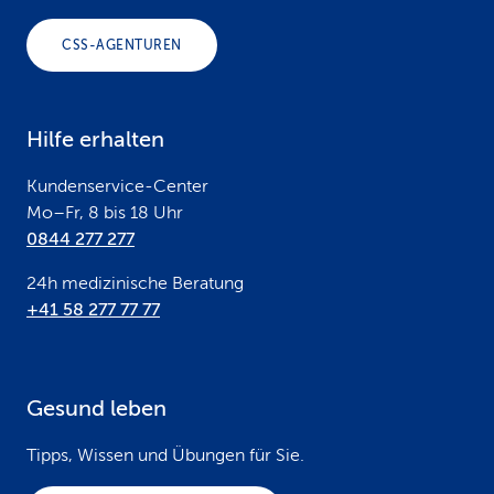
o
CSS-AGENTUREN
t
e
Hilfe erhalten
r
Kundenservice-Center
Mo–Fr, 8 bis 18 Uhr
0844 277 277
24h medizinische Beratung
+41 58 277 77 77
Gesund leben
Tipps, Wissen und Übungen für Sie.