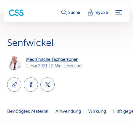
S
Suche
myCSS
e
r
Senfwickel
v
i
Medizinische Fachpersonen
1. Mai 2021
| 2 Min. Lesedauer
c
e
-
L
Benötigtes Material
Anwendung
Wirkung
Hilft geg
i
n