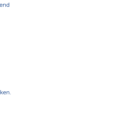
hend
ken.