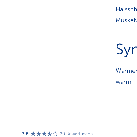
Halssc
Muskel
Sy
Warmer 
warm
3.6
29
Bewertungen