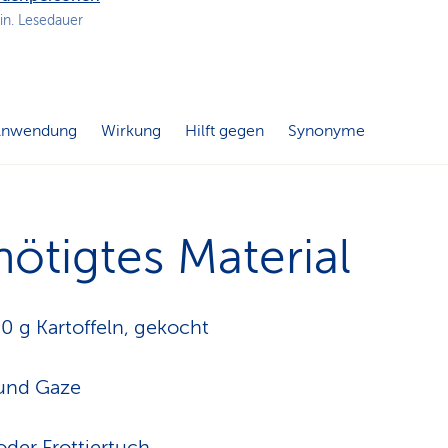
n
in. Lesedauer
s
p
f
a
d
Anwendung
Wirkung
Hilft gegen
Synonyme
ötigtes Material
 g Kartoffeln, gekocht
 und Gaze
oder Frottiertuch