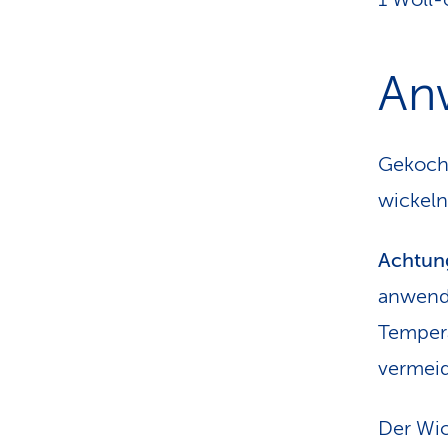
An
Gekocht
wickeln
Achtun
anwend
Tempera
vermei
Der Wic