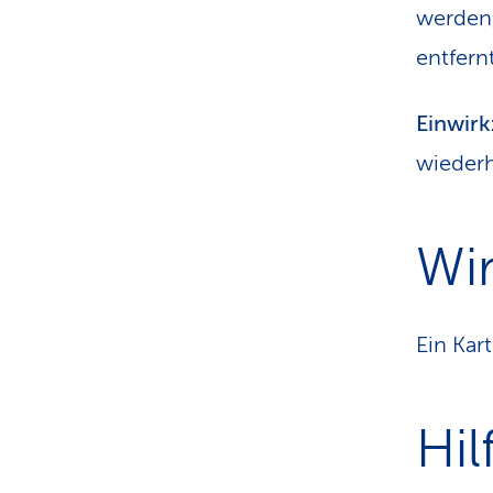
werden, 
entfern
Einwirk
wiederh
Wi
Ein Kar
Hil