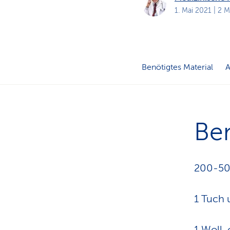
a
t
1. Mai 2021
| 2 M
k
u
n
d
e
n
Benötigtes Material
Ben
200-500
1 Tuch
1 Woll-