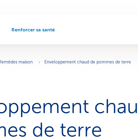
Renforcer sa santé
C
h
e
m
i
Remèdes maison
Enveloppement chaud de pommes de terre
n
d
e
n
a
oppement chau
v
i
g
a
s de terre
t
i