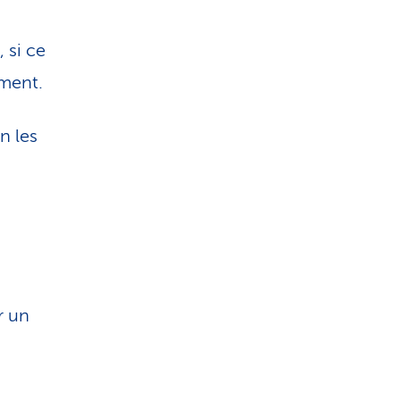
 si ce
ement.
n les
r un