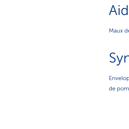
Aid
Maux de
Sy
Envelo
de pom