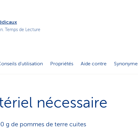
o
n
a
médicaux
c
in. Temps de Lecture
t
i
f
onseils d'utilisation
Propriétés
Aide contre
Synonyme
ériel nécessaire
 g de pommes de terre cuites