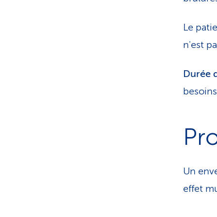
Le pati
n'est p
Durée d
besoins
Pro
Un env
effet m