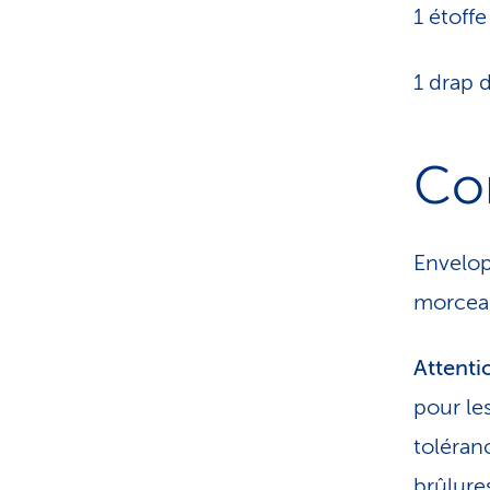
1 étoff
1 drap 
Con
Envelop
morceau
Attenti
pour les
toléran
brûlure