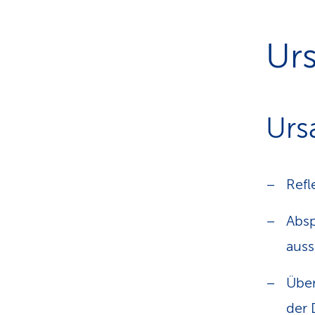
Ur
Urs
Refl
Absp
aus
Über
der