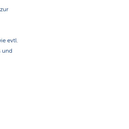
n
zur
e evtl.
s und