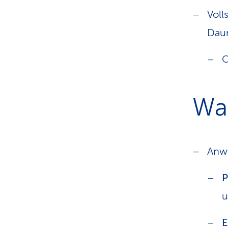
Voll
Dau
O
Was
Anw
P
u
E