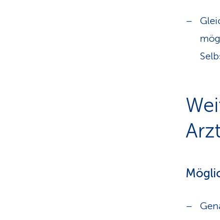
Glei
mögl
Selb
Wei
Arzt
Mögli
Gena