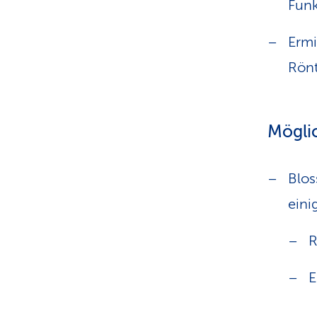
Funk
Ermi
Rön
Mögli
Blos
eini
R
E