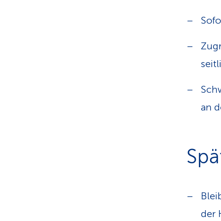
Sofo
Zugr
seit
Schw
an 
Spä
Blei
der 