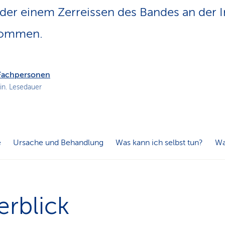
n
er einem Zerreissen des Bandes an der I
s
p
kommen.
f
a
d
 Fachpersonen
in. Lesedauer
e
Ursache und Behandlung
Was kann ich selbst tun?
Wa
rblick