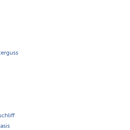
terguss
chliff
asis