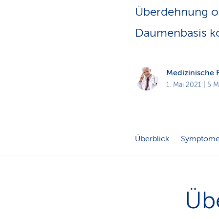
a
t
Überdehnung od
k
u
Daumenbasis 
n
d
e
n
Medizinische
1. Mai 2021
| 5 M
Überblick
Symptom
Übe