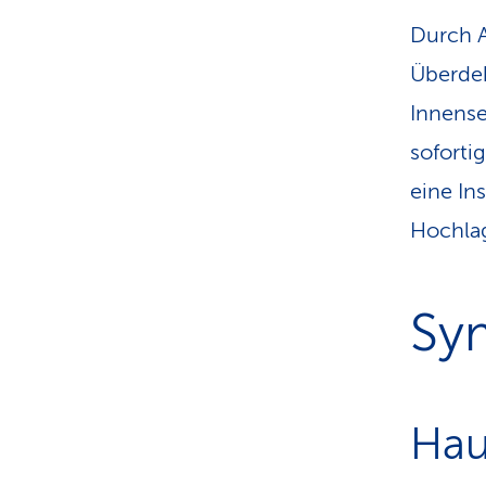
Durch A
Überdeh
Innens
soforti
eine In
Hochlag
Sy
Ha