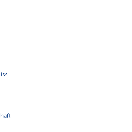
t
iss
haft