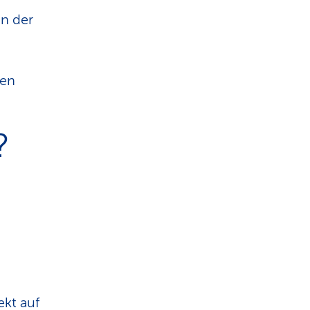
an der
len
?
ekt auf