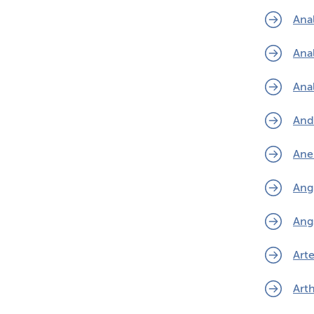
Ana
Anal
Anal
And
Ane
Ang
Ang
Arte
Art