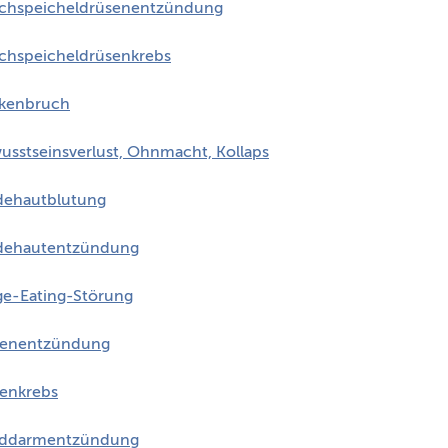
chspeicheldrüsenentzündung
chspeicheldrüsenkrebs
kenbruch
usstseinsverlust, Ohnmacht, Kollaps
dehautblutung
dehautentzündung
ge-Eating-Störung
senentzündung
senkrebs
nddarmentzündung