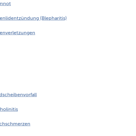
mnot
enlidentzündung (Blepharitis)
enverletzungen
dscheibenvorfall
holinitis
chschmerzen