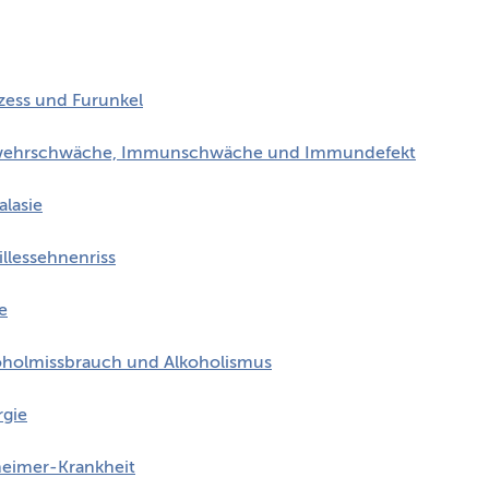
zess und Furunkel
ehrschwäche, Immunschwäche und Immundefekt
alasie
illessehnenriss
e
oholmissbrauch und Alkoholismus
rgie
heimer-Krankheit