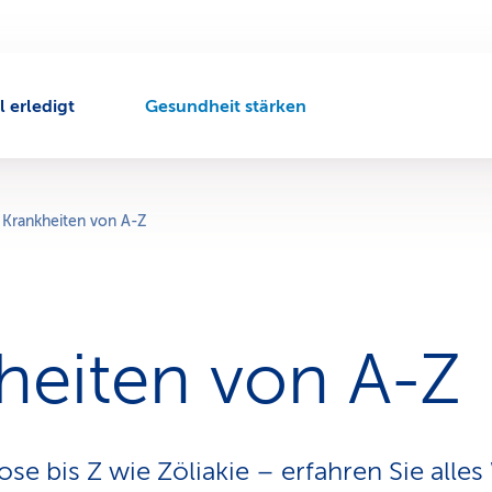
l erledigt
Gesundheit stärken
A
k
t
i
v
Krankheiten von A-Z
e
r
N
a
v
heiten von A-Z
i
g
a
t
i
se bis Z wie Zöliakie – erfahren Sie alle
o