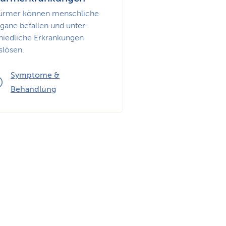
n
rmer können menschliche
gane befallen und un­ter­
hiedliche Erkrankungen
slösen.
Symptome &
Behandlung