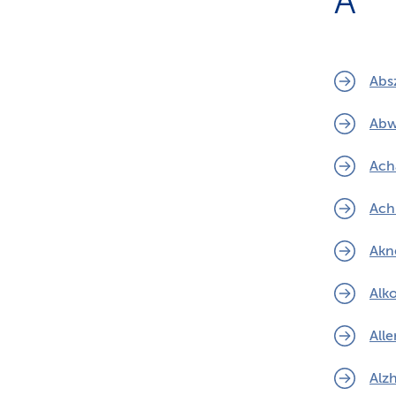
A
Abs
Abw
Ach
Ach
Akn
Alk
Alle
Alz