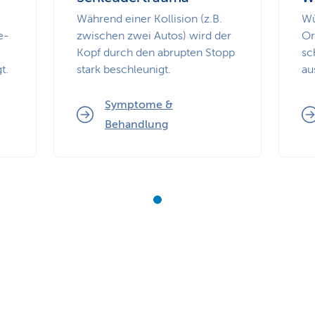
Während einer Kollision (z.B.
Wü
e­
zwischen zwei Autos) wird der
Or
Kopf durch den abrupten Stopp
sc
t.
stark beschleunigt.
au
Symptome &
Behandlung