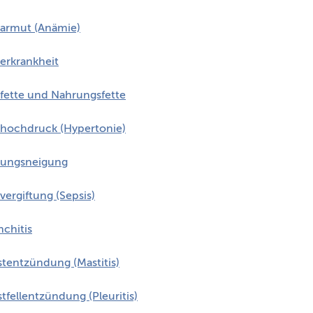
tarmut (Anämie)
terkrankheit
tfette und Nahrungsfette
thochdruck (Hypertonie)
tungsneigung
vergiftung (Sepsis)
nchitis
stentzündung (Mastitis)
tfellentzündung (Pleuritis)