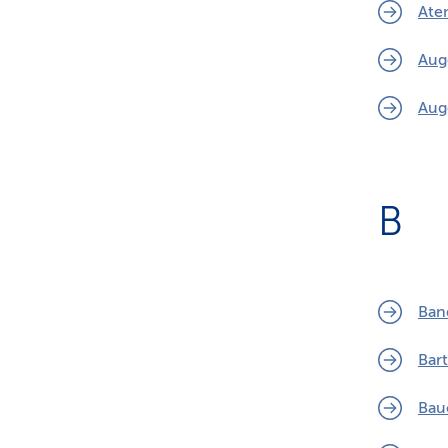
Ate
Aug
Aug
B
Ban
Bart
Bau