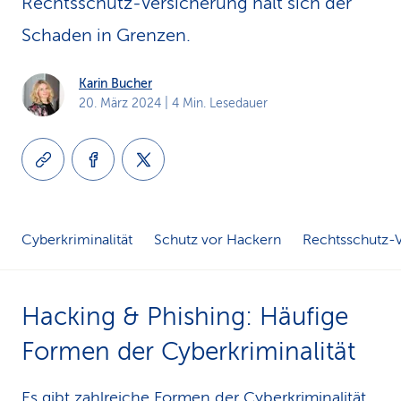
Rechtsschutz-Versicherung hält sich der
k
Schaden in Grenzen.
s
Karin Bucher
20. März 2024
| 4 Min. Lesedauer
Cyberkriminalität
Schutz vor Hackern
Rechtsschutz-
Hacking & Phishing: Häufige
Formen der Cyberkriminalität
Es gibt zahlreiche Formen der Cyberkriminalität