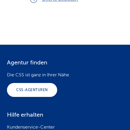
Agentur finden
F
o
Die CSS ist ganz in Ihrer Nähe.
o
CSS-AGENTUREN
t
e
Hilfe erhalten
r
Kundenservice-Center