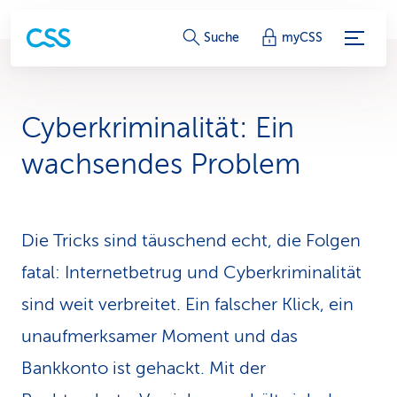
S
Suche
myCSS
e
r
Cyberkriminalität: Ein
v
wachsendes Problem
i
c
Die Tricks sind täuschend echt, die Folgen
e
fatal: Internetbetrug und Cyberkriminalität
-
sind weit verbreitet. Ein falscher Klick, ein
L
unaufmerksamer Moment und das
i
Bankkonto ist gehackt. Mit der
n