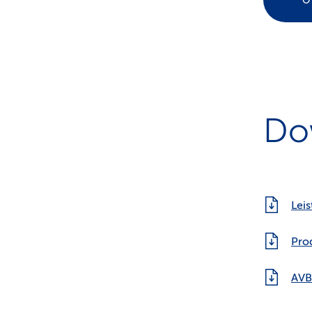
O
Do
Lei
Pro
AVB