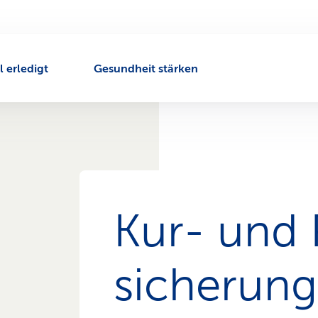
l erledigt
Gesundheit stärken
Kur- und 
siche­rung