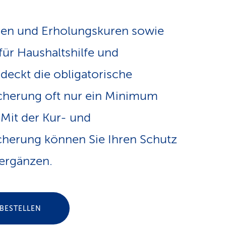
e
v
-
ren und Erholungskuren sowie
i
für Haushaltshilfe und
L
deckt die obligatorische
g
i
cherung oft nur ein Minimum
a
n
 Mit der Kur- und
t
cherung können Sie Ihren Schutz
k
ergänzen.
i
s
o
 BESTELLEN