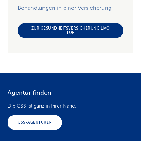
Behandlungen in einer Versicherung.
ZUR GESUNDHEITSVERSICHERUNG LIVO
TOP
Agentur finden
F
o
Die CSS ist ganz in Ihrer Nähe.
o
CSS-AGENTUREN
t