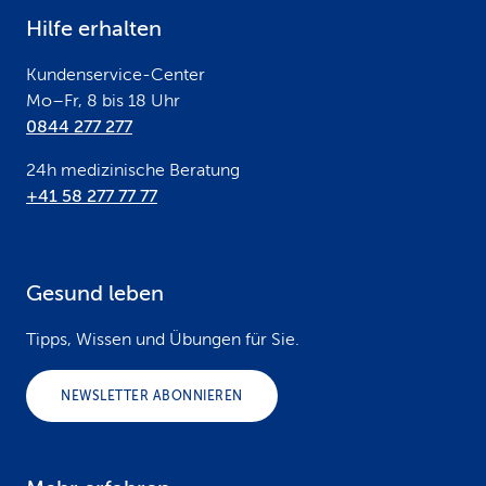
e
Hilfe erhalten
r
Kundenservice-Center
Mo–Fr, 8 bis 18 Uhr
0844 277 277
24h medizinische Beratung
+41 58 277 77 77
Gesund leben
Tipps, Wissen und Übungen für Sie.
NEWSLETTER ABONNIEREN