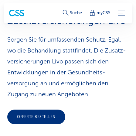
S
Suche
myCSS
Zusatz­ver­siche­rungen Livo
e
r
Sorgen Sie für umfassenden Schutz. Egal,
v
wo die Behandlung stattfindet. Die Zusatz­
i
versicherungen Livo passen sich den
Entwicklungen in der Gesundheits­
c
versorgung an und ermöglichen den
e
Zugang zu neuen Angeboten.
-
L
OFFERTE BESTELLEN
i
n