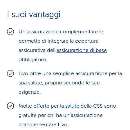
i
I suoi vantaggi
d
i
Un’assicurazione complementare le
permette di integrare la copertura
s
assicurativa dell’
assicurazione di base
e
obbligatoria.
r
Livo offre una semplice assicurazione per la
v
sua salute, proprio secondo le sue
i
esigenze.
z
Molte
offerte per la salute
della CSS sono
i
gratuite per chi ha un’assicurazione
o
complementare Livo.