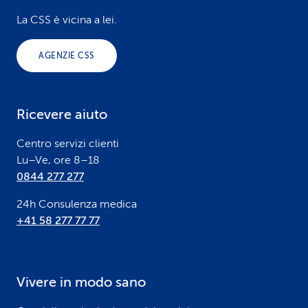
o
La CSS è vicina a lei.
o
AGENZIE CSS
t
e
Ricevere aiuto
r
Centro servizi clienti
Lu–Ve, ore 8–18
0844 277 277
24h Consulenza medica
+41 58 277 77 77
Vivere in modo sano