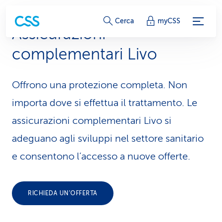
c
Cerca
myCSS
Assicurazioni
o
complementari Livo
l
l
Offrono una protezione completa. Non
e
importa dove si effettua il trattamento. Le
g
assicurazioni complementari Livo si
adeguano agli sviluppi nel settore sanitario
a
e consentono l’accesso a nuove offerte.
m
e
RICHIEDA UN’OFFERTA
n
t