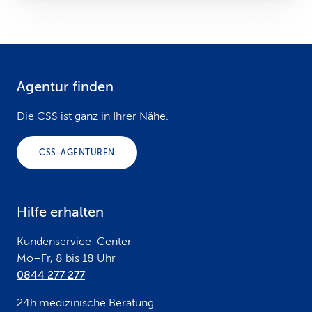
Agentur finden
F
o
Die CSS ist ganz in Ihrer Nähe.
o
CSS-AGENTUREN
t
e
Hilfe erhalten
r
Kundenservice-Center
Mo–Fr, 8 bis 18 Uhr
0844 277 277
24h medizinische Beratung