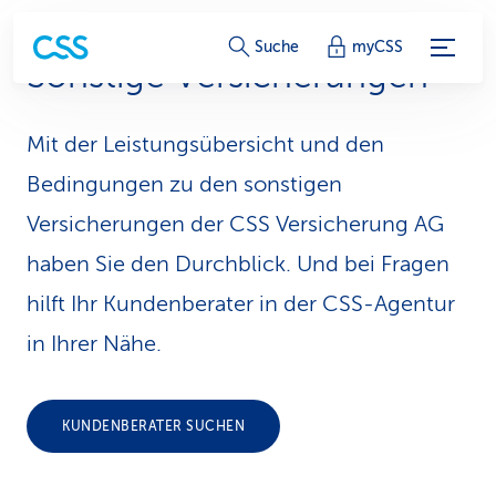
S
Suche
myCSS
Sonstige Versicherungen
e
r
Mit der Leistungsübersicht und den
v
Bedingungen zu den sonstigen
i
Versicherungen der CSS Versicherung AG
haben Sie den Durchblick. Und bei Fragen
c
hilft Ihr Kundenberater in der CSS-Agentur
e
in Ihrer Nähe.
-
L
KUNDENBERATER SUCHEN
i
n