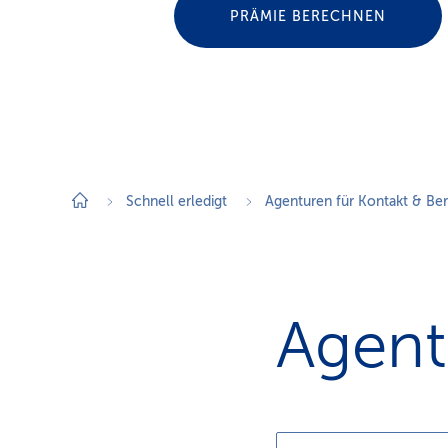
a
PRÄMIE BERECHNEN
t
k
u
n
d
e
n
Schnell erledigt
Agenturen für Kontakt & Be
Agent