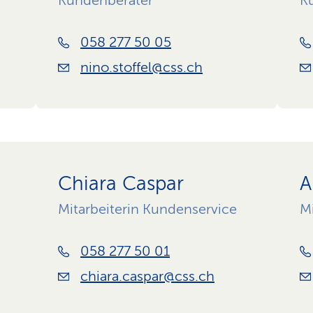
Kundenberater
K
058 277 50 05
nino.stoffel@css.ch
Chiara Caspar
A
Mitarbeiterin Kundenservice
Mi
058 277 50 01
chiara.caspar@css.ch