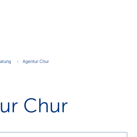
n
s
p
f
a
d
ratung
Agentur Chur
ur Chur