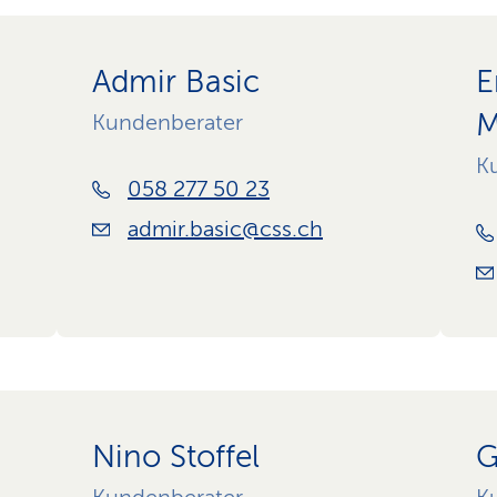
Admir Basic
E
M
Kundenberater
K
058 277 50 23
admir.basic@css.ch
Nino Stoffel
G