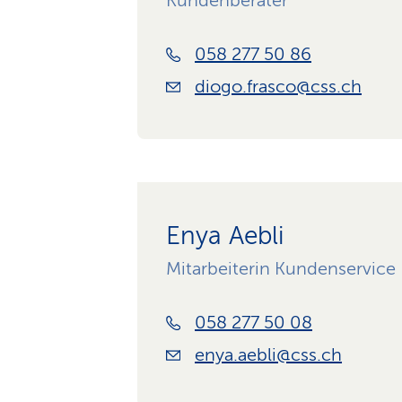
Kundenberater
058 277 50 86
diogo.frasco@css.ch
Enya Aebli
Mitarbeiterin Kundenservice
058 277 50 08
enya.aebli@css.ch