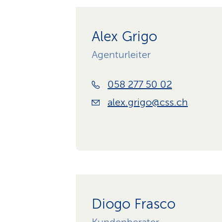
Alex Grigo
Agenturleiter
058 277 50 02
alex.grigo@css.ch
Diogo Frasco