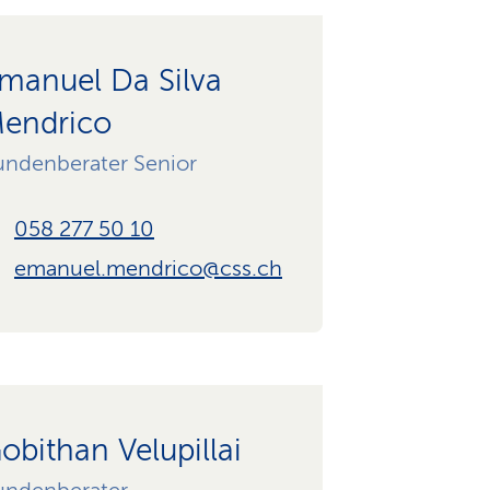
manuel Da Silva
endrico
undenberater Senior
058 277 50 10
emanuel.mendrico@css.ch
obithan Velupillai