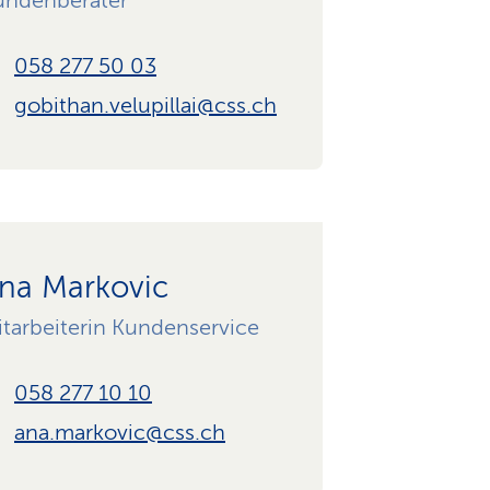
undenberater
058 277 50 03
gobithan.velupillai@css.ch
na Markovic
tarbeiterin Kundenservice
058 277 10 10
ana.markovic@css.ch