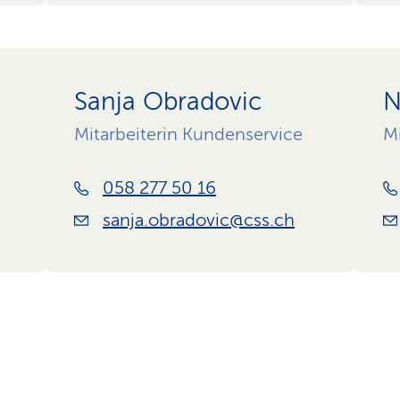
Sanja Obradovic
N
Mitarbeiterin Kundenservice
Mi
058 277 50 16
sanja.obradovic@css.ch