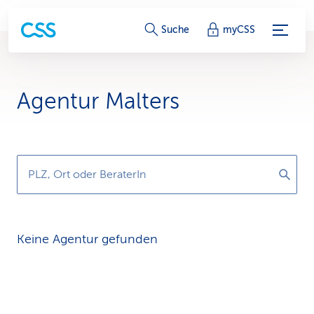
S
Suche
myCSS
e
r
Agentur Malters
v
i
c
PLZ, Ort oder BeraterIn
e
-
Keine Agentur gefunden
L
i
n