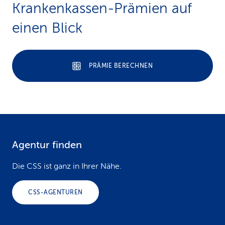
Krankenkassen-Prämien auf
k
einen Blick
s
PRÄMIE BERECHNEN
Agentur finden
F
o
Die CSS ist ganz in Ihrer Nähe.
o
CSS-AGENTUREN
t