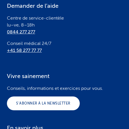
e
Demander de l’aide
r
Centre de service-clientèle
lu–ve, 8–18h
0844 277 277
Conseil médical 24/7
+41 58 277 77 77
Vivre sainement
Conseils, informations et exercices pour vous.
S’ABONNER À LA NEWSLETTER
En savoir plus