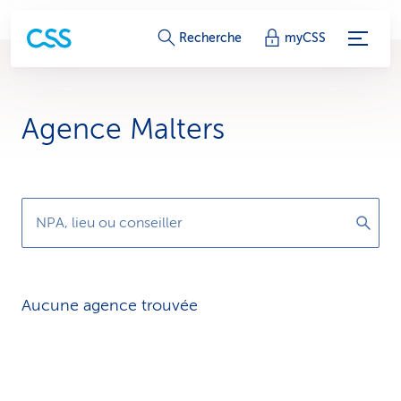
L
Recherche
myCSS
i
e
Agence Malters
n
s
d
NPA, lieu ou conseiller
e
s
Aucune agence trouvée
e
r
v