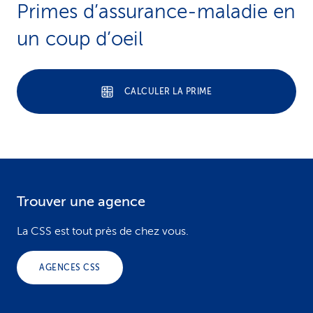
Primes d’assurance-maladie en
i
un coup d’oeil
c
e
CALCULER LA PRIME
Trouver une agence
F
o
La CSS est tout près de chez vous.
o
AGENCES CSS
t