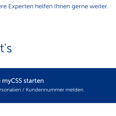
n
e Experten helfen Ihnen gerne weiter.
s
p
f
a
d
t's
 myCSS starten
ersonalien / Kundennummer melden.