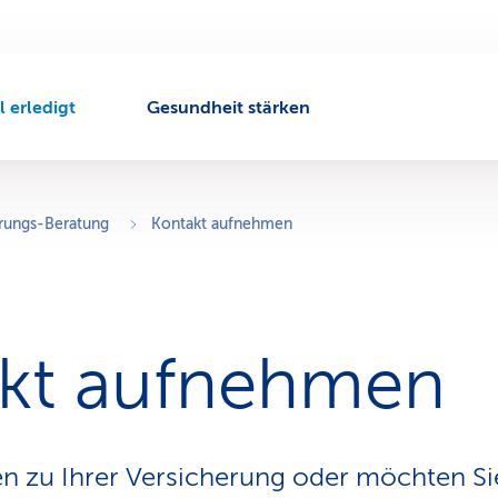
l erledigt
Gesundheit stärken
A
k
t
i
v
rungs-Beratung
Kontakt aufnehmen
e
r
N
a
v
kt aufnehmen
i
g
a
t
i
n zu Ihrer Versicherung oder möchten Si
o