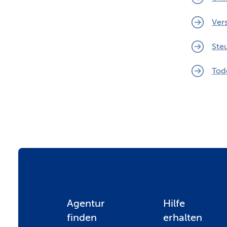
Ver
Ste
Tod
F
Agentur
Hilfe
finden
erhalten