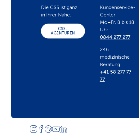
o
Die CSS ist ganz
Kundenservice-
in Ihrer Nähe.
Center
o
Mo–Fr, 8 bis 18
CSS-
Uhr
AGENTUREN
0844 277 277
t
24h
e
medizinische
Beratung
+41 58 277 77
r
77