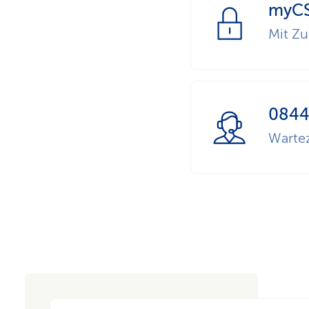
myCS
Mit Zu
0844
Wartez