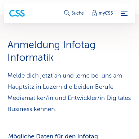
S
Suche
myCSS
e
r
Anmeldung Infotag
v
Informatik
i
c
Melde dich jetzt an und lerne bei uns am
Hauptsitz in Luzern die beiden Berufe
e
Mediamatiker/in und Entwickler/in Digitales
-
Business kennen.
L
i
n
Mögliche Daten für den Infotag