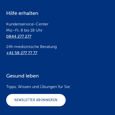
e
Hilfe erhalten
r
Kundenservice-Center
Mo–Fr, 8 bis 18 Uhr
0844 277 277
24h medizinische Beratung
+41 58 277 77 77
Gesund leben
Tipps, Wissen und Übungen für Sie.
NEWSLETTER ABONNIEREN