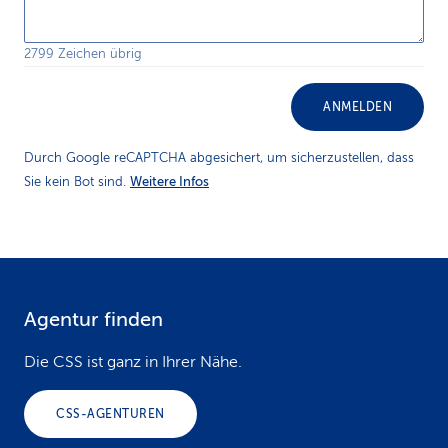
2799 Zeichen übrig
ANMELDEN
Durch Google reCAPTCHA abgesichert, um sicherzustellen, dass
Weitere Infos
Sie kein Bot sind.
Agentur finden
F
o
Die CSS ist ganz in Ihrer Nähe.
o
CSS-AGENTUREN
t