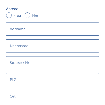
k
Anrede
Anrede
s
Frau
Herr
Vorname
Nachname
Strasse / Nr.
PLZ
Ort