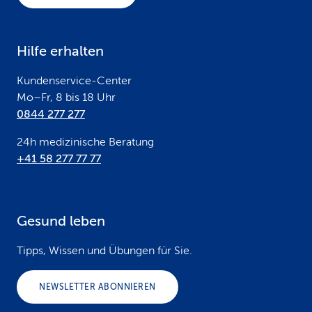
t
e
Hilfe erhalten
r
Kundenservice-Center
Mo–Fr, 8 bis 18 Uhr
0844 277 277
24h medizinische Beratung
+41 58 277 77 77
Gesund leben
Tipps, Wissen und Übungen für Sie.
NEWSLETTER ABONNIEREN