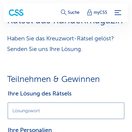
S
Suche
myCSS
Rätsel aus Kundenmagazin
e
r
Haben Sie das Kreuzwort-Rätsel gelöst?
v
Senden Sie uns Ihre Lösung.
i
c
Teilnehmen & Gewinnen
e
Ihre Lösung des Rätsels
-
L
Lösungswort
i
n
Ihre Personalien