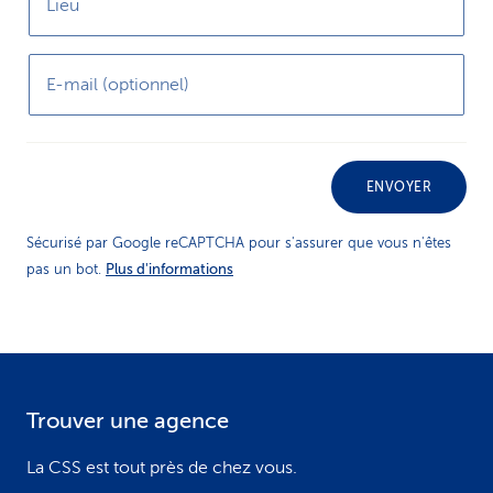
Lieu
E-mail (optionnel)
ENVOYER
Sécurisé par Google reCAPTCHA pour s'assurer que vous n'êtes
Plus d'informations
pas un bot.
Trouver une agence
F
o
La CSS est tout près de chez vous.