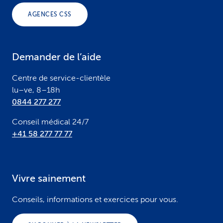
o
AGENCES CSS
t
e
Demander de l’aide
r
Centre de service-clientèle
lu–ve, 8–18h
0844 277 277
Conseil médical 24/7
+41 58 277 77 77
Vivre sainement
Conseils, informations et exercices pour vous.