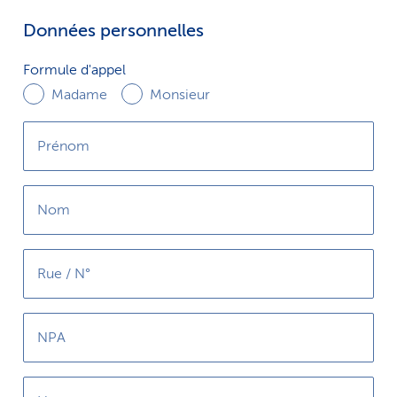
i
Données personnelles
c
Formule
Formule d'appel
e
d'appel
Madame
Monsieur
Prénom
Nom
Rue / N°
NPA