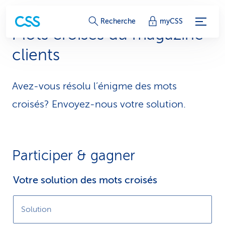
L
Recherche
myCSS
Mots croisés du magazine
i
clients
e
n
Avez-vous résolu l’énigme des mots
s
croisés? Envoyez-nous votre solution.
d
e
Participer & gagner
s
e
Votre solution des mots croisés
r
Solution
v