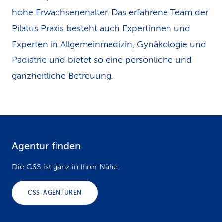
hohe Erwachsenenalter. Das erfahrene Team der
Pilatus Praxis besteht auch Expertinnen und
Experten in Allgemeinmedizin, Gynäkologie und
Pädiatrie und bietet so eine persönliche und
ganzheitliche Betreuung.
Agentur finden
F
o
Die CSS ist ganz in Ihrer Nähe.
o
CSS-AGENTUREN
t