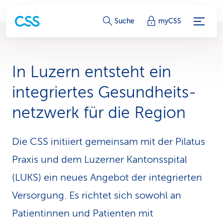
S
Suche
myCSS
e
r
In Luzern entsteht ein
v
integriertes Gesundheits­
i
netzwerk für die Region
c
e
Die CSS initiiert gemeinsam mit der Pilatus
-
Praxis und dem Luzerner Kantonsspital
(LUKS) ein neues Angebot der integrierten
L
Versorgung. Es richtet sich sowohl an
i
Patientinnen und Patienten mit
n