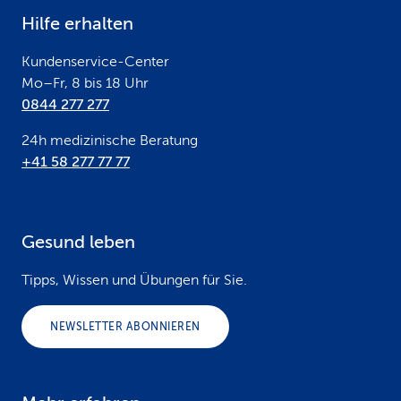
e
Hilfe erhalten
r
Kundenservice-Center
Mo–Fr, 8 bis 18 Uhr
0844 277 277
24h medizinische Beratung
+41 58 277 77 77
Gesund leben
Tipps, Wissen und Übungen für Sie.
NEWSLETTER ABONNIEREN