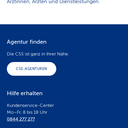
Ärztinnen, Ärzten und Dienstleistungen.
Agentur finden
F
o
Die CSS ist ganz in Ihrer Nähe.
o
CSS-AGENTUREN
t
e
Hilfe erhalten
r
Kundenservice-Center
Mo–Fr, 8 bis 18 Uhr
0844 277 277