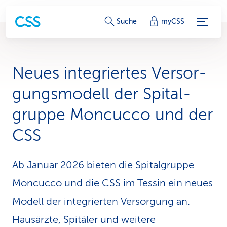
S
Suche
myCSS
e
r
Neues integriertes Versor­
v
gungsmodell der Spital­
i
gruppe Moncucco und der
c
CSS
e
-
Ab Januar 2026 bieten die Spitalgruppe
L
Moncucco und die CSS im Tessin ein neues
i
Modell der integrierten Versorgung an.
Hausärzte, Spitäler und weitere
n