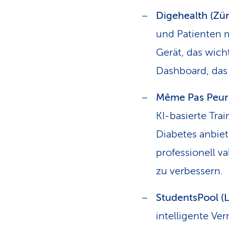
Digehealth (Zür
und Patienten m
Gerät, das wic
Dashboard, das
Même Pas Peur 
KI-basierte Tr
Diabetes anbiet
professionell v
zu verbessern.
StudentsPool (
intelligente Ve