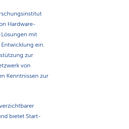
schungs­institut
 von Hardware-
T-Lösungen mit
n Entwicklung ein.
rstützung zur
Netzwerk von
ten Kenntnissen zur
nverzichtbarer
nd bietet Start-