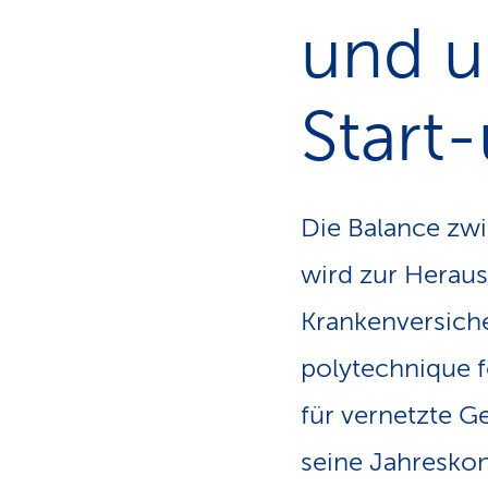
S
n
S
und u
s
p
f
a
Start
d
Die Balance zw
wird zur Heraus
Krankenversich
polytechnique 
für vernetzte G
seine Jahresko