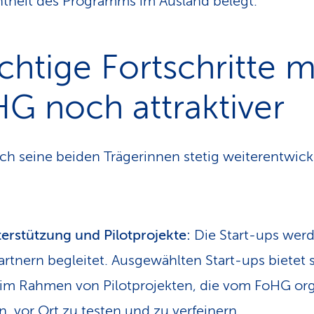
heit des Programms im Ausland belegt.
chtige Fortschritte 
G noch attraktiver
ch seine beiden Trägerinnen stetig weiterentwic
terstützung und Pilotprojekte:
Die Start-ups werd
tnern begleitet. Ausgewählten Start-ups bietet 
 im Rahmen von Pilotprojekten, die vom FoHG org
n, vor Ort zu testen und zu verfeinern.