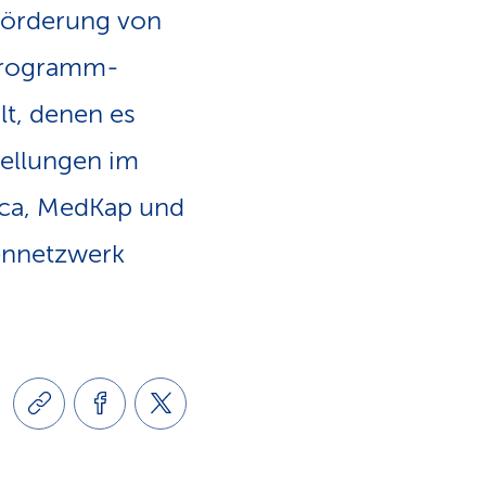
n
Förderung von
 Programm­
lt, denen es
tellungen im
lca, MedKap und
tennetzwerk