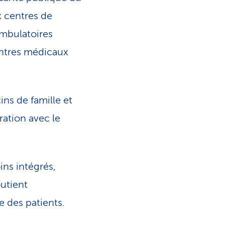
x centres de
 ambulatoires
entres médicaux
ns de famille et
ation avec le
ns intégrés,
outient
e des patients.