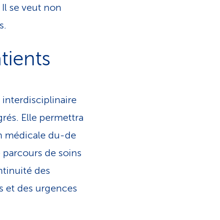
 Il se veut non
s.
tients
 interdisciplinaire
grés. Elle permettra
on médicale du-de
e parcours de soins
ntinuité des
ns et des urgences