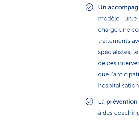
Un accompagne
modèle : un.e 
charge une co
traitements av
spécialistes, l
de ces interven
que l'anticipa
hospitalisation
La prévention
à des coachin