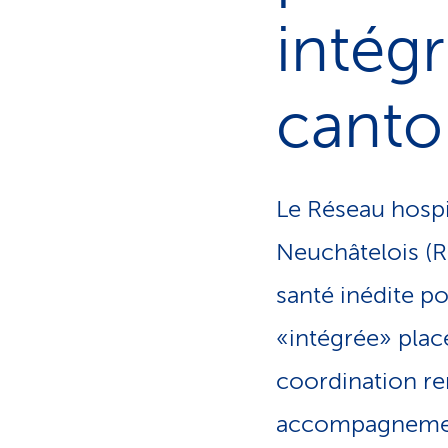
o
intégr
n
a
c
t
canto
i
f
Le Réseau hospi
Neuchâtelois (R
santé inédite p
«intégrée» place
coordination ren
accompagnement