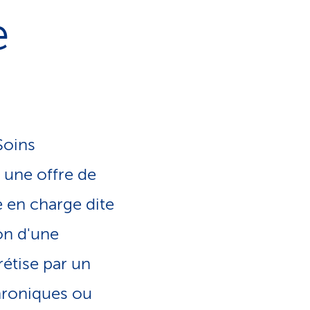
e
e
o
s
n
e
l
r
Soins
i
v
 une offre de
n
i
e en charge dite
g
c
ion d'une
u
rétise par un
e
hroniques ou