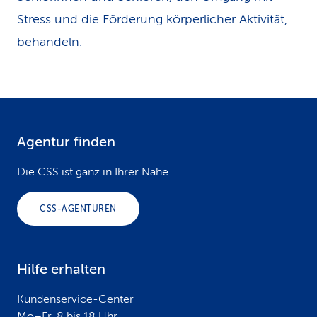
Stress und die Förderung körperlicher Aktivität,
behandeln.
Agentur finden
F
o
Die CSS ist ganz in Ihrer Nähe.
o
CSS-AGENTUREN
t
e
Hilfe erhalten
r
Kundenservice-Center
Mo–Fr, 8 bis 18 Uhr