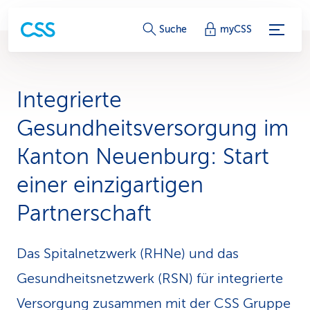
S
Suche
myCSS
e
r
Integrierte
v
Gesundheitsver­sorgung im
i
Kanton Neuenburg: Start
c
einer einzigartigen
e
Partnerschaft
-
L
Das Spitalnetzwerk (RHNe) und das
i
Gesundheitsnetzwerk (RSN) für integrierte
n
Versorgung zusammen mit der CSS Gruppe