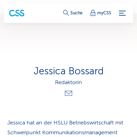
S
Suche
myCSS
e
r
v
i
Jessica Bossard
c
Redaktorin
e
-
L
i
Jessica hat an der HSLU Betriebswirtschaft mit
Schwerpunkt Kommunikationsmanagement
n