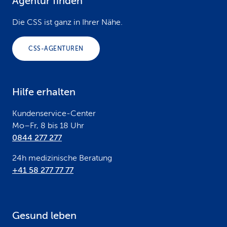
Agentur finden
F
o
Die CSS ist ganz in Ihrer Nähe.
o
CSS-AGENTUREN
t
e
Hilfe erhalten
r
Kundenservice-Center
Mo–Fr, 8 bis 18 Uhr
0844 277 277
24h medizinische Beratung
+41 58 277 77 77
Gesund leben