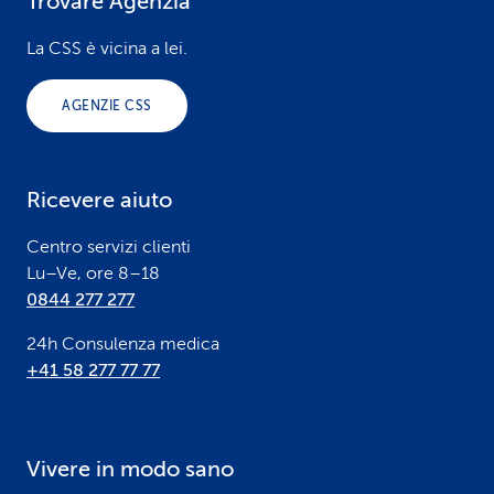
Trovare Agenzia
F
o
La CSS è vicina a lei.
o
AGENZIE CSS
t
e
Ricevere aiuto
r
Centro servizi clienti
Lu–Ve, ore 8–18
0844 277 277
24h Consulenza medica
+41 58 277 77 77
Vivere in modo sano