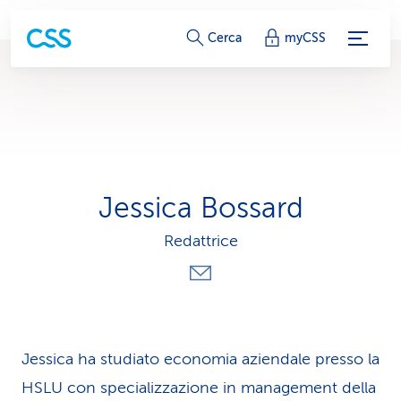
c
Cerca
myCSS
o
l
l
e
Jessica Bossard
g
Redattrice
a
m
e
n
Jessica ha studiato economia aziendale presso la
HSLU con specializzazione in management della
t