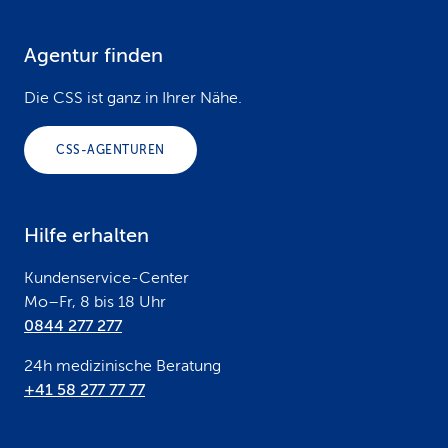
Agentur finden
F
o
Die CSS ist ganz in Ihrer Nähe.
o
CSS-AGENTUREN
t
e
Hilfe erhalten
r
Kundenservice-Center
Mo–Fr, 8 bis 18 Uhr
0844 277 277
24h medizinische Beratung
+41 58 277 77 77