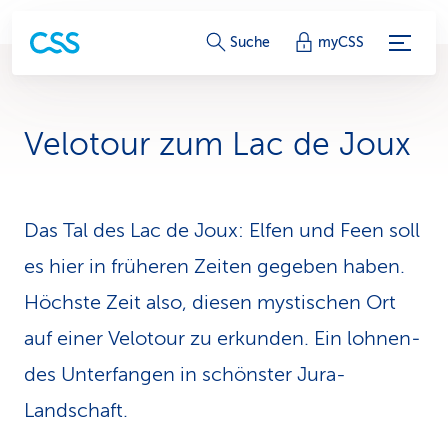
S
Suche
myCSS
e
r
Velotour zum Lac de Joux
v
i
Das Tal des Lac de Joux: Elfen und Feen soll
c
es hier in früheren Zeiten gegeben haben.
e
Höchste Zeit also, diesen mystischen Ort
-
auf einer Velotour zu erkunden. Ein lohnen­
L
des Unterfangen in schönster Jura-
i
Landschaft.
n