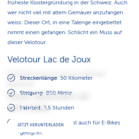
früheste Kloster­gründung in der Schweiz. Auch
wer nicht viel mit altem Gemäuer anzufangen
weiss: Dieser Ort, in eine Talenge eingebettet
nimmt einen gefangen. Schlicht ein Muss auf
dieser Velotour.
Velotour Lac de Joux
Entdecken Sie Touren für Ihr nächstes
Streckenlänge
: 50 Kilometer
Abenteuer
Gratis Velotouren als
Steigung
: 850 Meter
GPX-Datei
Fahrzeit
:
3,5 Stunden
Spezielles
: Die Tour ist auch für E-Bikes
JETZT HERUNTERLADEN
geeignet.