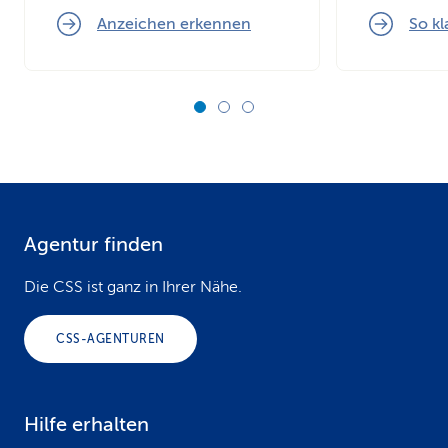
Anzeichen erkennen
So kl
Agentur finden
F
o
Die CSS ist ganz in Ihrer Nähe.
o
CSS-AGENTUREN
t
e
Hilfe erhalten
r