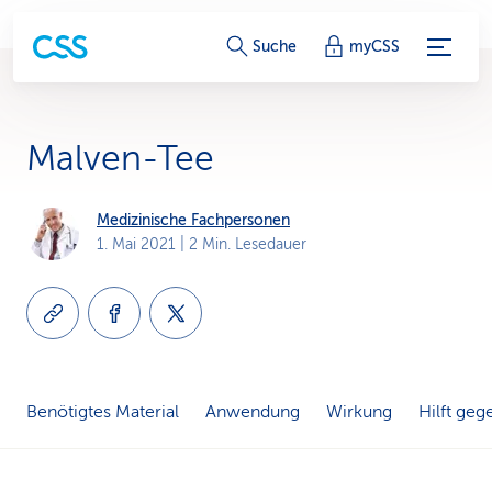
S
Suche
myCSS
e
r
Malven-Tee
v
i
Medizinische Fachpersonen
1. Mai 2021
| 2 Min. Lesedauer
c
e
-
L
Benötigtes Material
Anwendung
Wirkung
Hilft geg
i
n