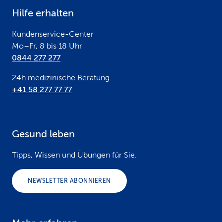
e
Hilfe erhalten
r
Kundenservice-Center
Mo–Fr, 8 bis 18 Uhr
0844 277 277
24h medizinische Beratung
+41 58 277 77 77
Gesund leben
Tipps, Wissen und Übungen für Sie.
NEWSLETTER ABONNIEREN