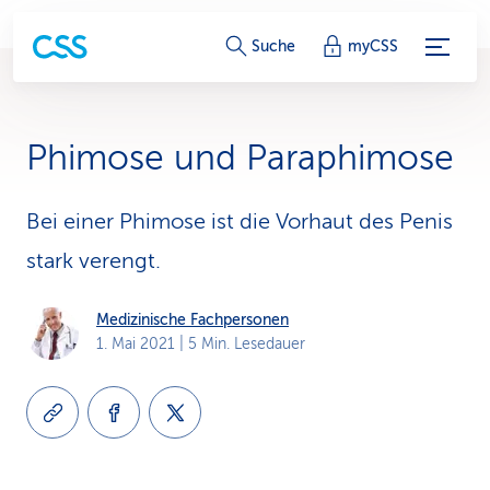
S
Suche
myCSS
e
r
Phimose und Paraphimose
v
i
Bei einer Phimose ist die Vorhaut des Penis
stark verengt.
c
e
Medizinische Fachpersonen
1. Mai 2021
| 5 Min. Lesedauer
-
L
i
n