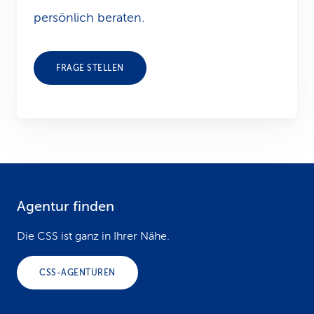
persönlich beraten.
FRAGE STELLEN
Agentur finden
F
o
Die CSS ist ganz in Ihrer Nähe.
o
CSS-AGENTUREN
t