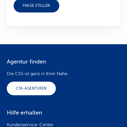
FRAGE STELLEN
Agentur finden
F
o
Die CSS ist ganz in Ihrer Nähe.
o
CSS-AGENTUREN
t
e
Hilfe erhalten
r
Kundenservice-Center