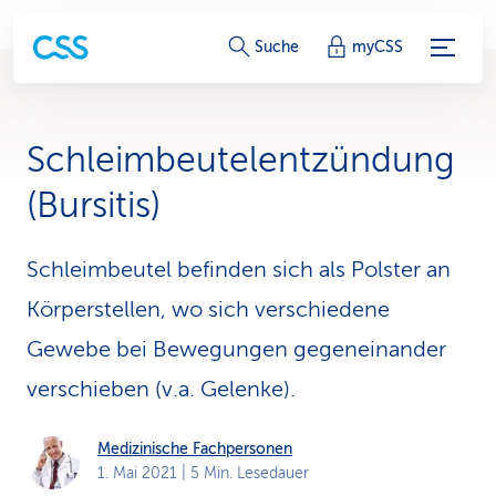
S
Suche
myCSS
e
r
Schleimbeutelentzündung
v
(Bursitis)
i
c
Schleimbeutel befinden sich als Polster an
Körperstellen, wo sich verschiedene
e
Gewebe bei Bewegungen gegeneinander
-
verschieben (v.a. Gelenke).
L
i
Medizinische Fachpersonen
1. Mai 2021
| 5 Min. Lesedauer
n