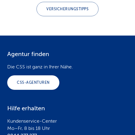
VERSICHERUNGSTIPPS
Agentur finden
F
o
Die CSS ist ganz in Ihrer Nähe.
o
CSS-AGENTUREN
t
e
Hilfe erhalten
r
Kundenservice-Center
Mo–Fr, 8 bis 18 Uhr