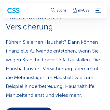
S
Suche
myCSS
Haushaltkosten-
e
Versicherung
r
v
Führen Sie einen Haushalt? Dann können
i
finanzielle Aufwände entstehen, wenn Sie
c
wegen Krankheit oder Unfall ausfallen. Die
Haushaltkosten-Versicherung übernimmt
e
die Mehrauslagen im Haushalt wie zum
-
Beispiel Kinderbetreuung, Haushalthilfe,
L
Mahlzeitendienst und vieles mehr.
i
n