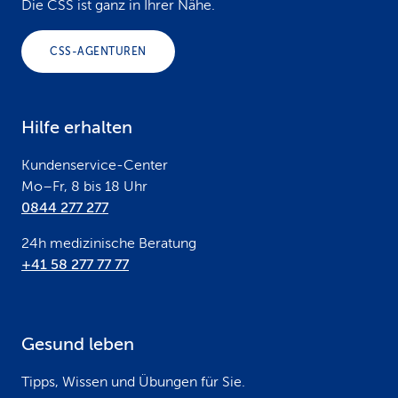
o
Die CSS ist ganz in Ihrer Nähe.
o
CSS-AGENTUREN
t
e
Hilfe erhalten
r
Kundenservice-Center
Mo–Fr, 8 bis 18 Uhr
0844 277 277
24h medizinische Beratung
+41 58 277 77 77
Gesund leben
Tipps, Wissen und Übungen für Sie.