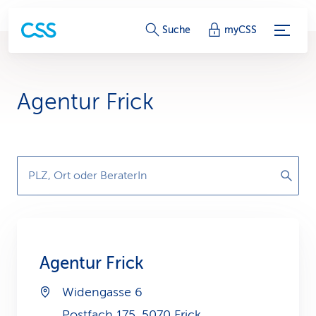
S
Suche
myCSS
e
r
Agentur Frick
v
i
c
PLZ, Ort oder BeraterIn
e
-
L
Agentur Frick
i
Widengasse 6
n
Postfach 175, 5070 Frick