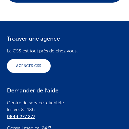
Trouver une agence
F
o
La CSS est tout près de chez vous.
o
AGENCES CSS
t
e
Demander de l’aide
r
Centre de service-clientèle
lu–ve, 8–18h
0844 277 277
Conseil médical 24/7