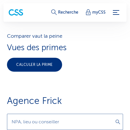
L
Recherche
myCSS
i
e
Comparer vaut la peine
Vues des primes
n
s
CALCULER LA PRIME
d
e
s
Agence Frick
e
r
NPA, lieu ou conseiller
v