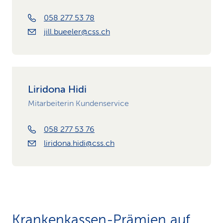
058 277 53 78
jill.bueeler@css.ch
Liridona Hidi
Mitarbeiterin Kundenservice
058 277 53 76
liridona.hidi@css.ch
Krankenkassen-Prämien auf