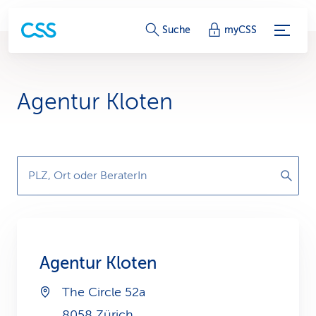
S
Suche
myCSS
e
r
Agentur Kloten
v
i
c
PLZ, Ort oder BeraterIn
e
-
L
Agentur Kloten
i
The Circle 52a
n
8058 Zürich