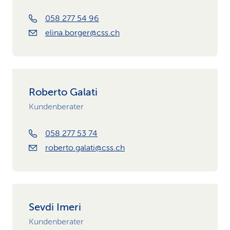
058 277 54 96
elina.borger@css.ch
Roberto Galati
Kundenberater
058 277 53 74
roberto.galati@css.ch
Sevdi Imeri
Kundenberater