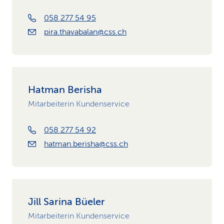
058 277 54 95
pira.thavabalan@css.ch
Hatman Berisha
Mitarbeiterin Kundenservice
058 277 54 92
hatman.berisha@css.ch
Jill Sarina Büeler
Mitarbeiterin Kundenservice