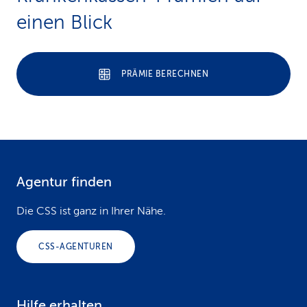
einen Blick
PRÄMIE BERECHNEN
Agentur finden
F
o
Die CSS ist ganz in Ihrer Nähe.
o
CSS-AGENTUREN
t
e
Hilfe erhalten