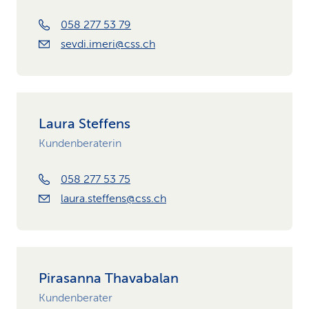
058 277 53 79
sevdi.imeri@css.ch
Laura Steffens
Kundenberaterin
058 277 53 75
laura.steffens@css.ch
Pirasanna Thavabalan
Kundenberater