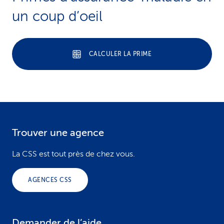
un coup d’oeil
CALCULER LA PRIME
Trouver une agence
F
o
La CSS est tout près de chez vous.
o
AGENCES CSS
t
e
Demander de l’aide