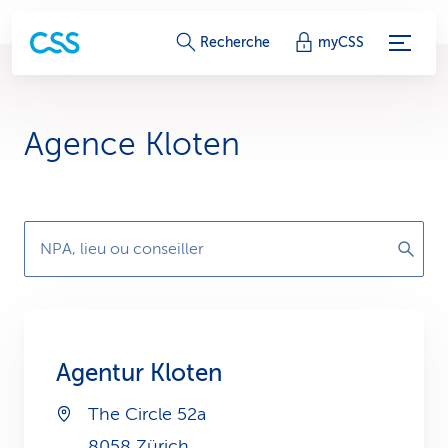
L
Recherche
myCSS
i
e
Agence Kloten
n
s
d
NPA, lieu ou conseiller
e
s
e
Agentur Kloten
r
The Circle 52a
v
8058 Zürich