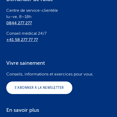
r
Centre de service-clientèle
lu–ve, 8–18h
0844 277 277
Conseil médical 24/7
+41 58 277 77 77
Vivre sainement
Conseils, informations et exercices pour vous.
S’ABONNER À LA NEWSLETTER
En savoir plus