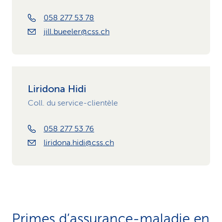
058 277 53 78
jill.bueeler@css.ch
Liridona Hidi
Coll. du service-clientèle
058 277 53 76
liridona.hidi@css.ch
Primes d’assurance-maladie en